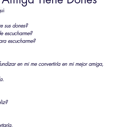
ui
e sus dones?
de escucharme?
ara escucharme?
undizar en mi me convertiría en mi mejor amiga,
a. 
liz?
taría.