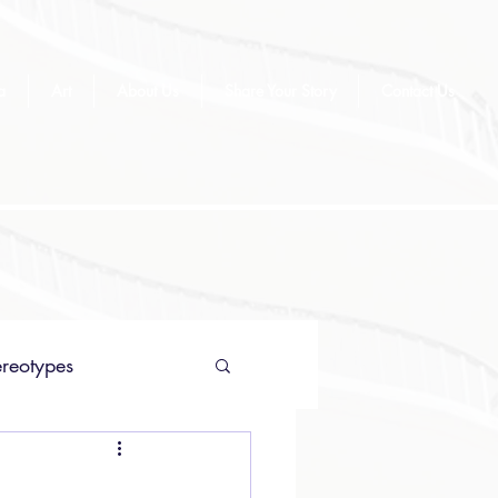
a
Art
About Us
Share Your Story
Contact Us
ereotypes