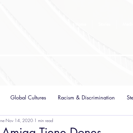
Home
Stories
Medi
Global Cultures
Racism & Discrimination
St
ine
Nov 14, 2020
Research
1 min read
Politics
Identity
 Amiga Tiene Dones