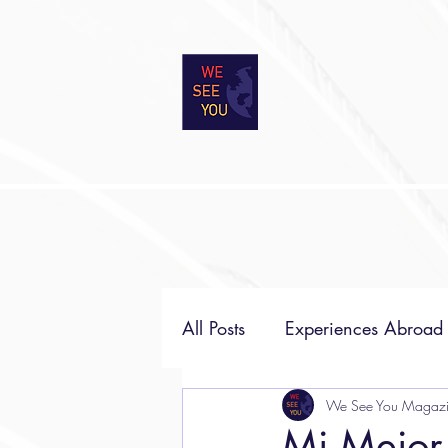
All Posts
Experiences Abroad
World Religions
We See You Magaz
Poetry
Mi Mejor