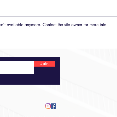
(4C)
sn't available anymore. Contact the site owner for more info.
The Moment to Be.
Join